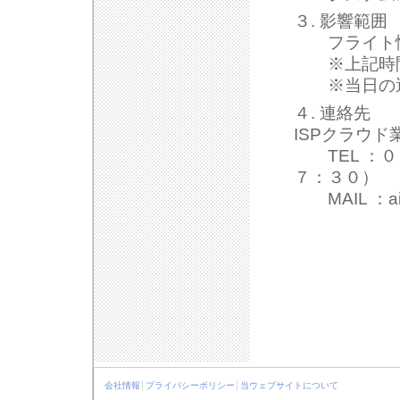
３. 影響範囲
フライト情
※上記時間
※当日の運
４. 連絡先
ISPクラウド
TEL ：０
７：３０）
MAIL ：ais@
会社情報
│
プライバシーポリシー
│
当ウェブサイトについて