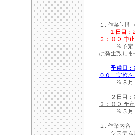
１. 作業時
1 日目：
２：００
中止
※予定して
は発生致しま
予備日：
００
実施さ
※３月２２
２日目：
３：００ 予
※３月２３
２. 作業内容
システム改